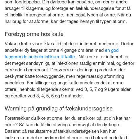
som forstoppelse. Din dyrlæge kan også se, om der er andre
årsager til klagerne, og foretage en fækalundersøgelse for at få
et indblik i mængden af ​​orme, men også typen af ​​orme. Når du
har brug for at aforme, kan der tages hensyn til typen af ​​orm.
Forebyg orme hos katte
Voksne katte viser ikke altid, at de er inficeret med orme. Derfor
anbefaler dyrlæger at orme 4 gange om året med
en god
fungerende anthelmintikum til katte
. Når en kat er inficeret, er
det meget sandsynligt, at infektionen stadig er minimal, og derfor
er skaden begrænset. Desværre er der ingen produkter, der
beskytter katte forebyggende, men regelmæssig aformning
anbefales. For killinger og unge katte anbefales det at orme
oftere i henhold til følgende skema: ved 3, 5, 7 og 9 ugers alder
og derefter ved 3, 4, 5, 6 og 9 måneder.
Worming på grundlag af fækalundersøgelse
Foretrækker du ikke at orme, før du er sikker på, at din kat har
orme? Så kan du få din afføring undersøgt af din dyrlæge.
Baseret på resultaterne af fækalundersøgelsen kan hun
indikere, om det er nødvendigt at orme, og i bekræftende fald,