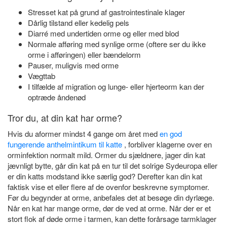
Stresset kat på grund af gastrointestinale klager
Dårlig tilstand eller kedelig pels
Diarré med undertiden orme og eller med blod
Normale afføring med synlige orme (oftere ser du ikke
orme i afføringen) eller bændelorm
Pauser, muligvis med orme
Vægttab
I tilfælde af migration og lunge- eller hjerteorm kan der
optræde åndenød
Tror du, at din kat har orme?
Hvis du aformer mindst 4 gange om året med
en god
fungerende anthelmintikum til katte
, forbliver klagerne over en
orminfektion normalt mild. Ormer du sjældnere, jager din kat
jævnligt bytte, går din kat på en tur til det solrige Sydeuropa eller
er din katts modstand ikke særlig god? Derefter kan din kat
faktisk vise et eller flere af de ovenfor beskrevne symptomer.
Før du begynder at orme, anbefales det at besøge din dyrlæge.
Når en kat har mange orme, dør de ved at orme. Når der er et
stort flok af døde orme i tarmen, kan dette forårsage tarmklager