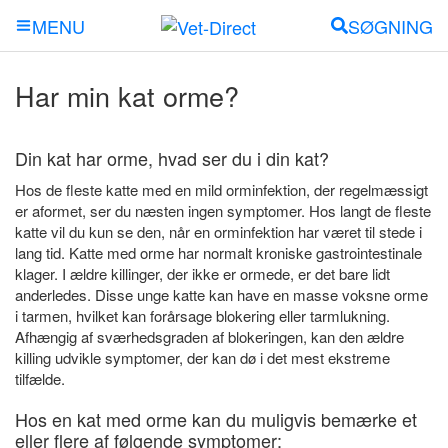
SØGNING
MENU
Har min kat orme?
Din kat har orme, hvad ser du i din kat?
Hos de fleste katte med en mild orminfektion, der regelmæssigt
er aformet, ser du næsten ingen symptomer. Hos langt de fleste
katte vil du kun se den, når en orminfektion har været til stede i
lang tid. Katte med orme har normalt kroniske gastrointestinale
klager. I ældre killinger, der ikke er ormede, er det bare lidt
anderledes. Disse unge katte kan have en masse voksne orme
i tarmen, hvilket kan forårsage blokering eller tarmlukning.
Afhængig af sværhedsgraden af ​​blokeringen, kan den ældre
killing udvikle symptomer, der kan dø i det mest ekstreme
tilfælde.
Hos en kat med orme kan du muligvis bemærke et
eller flere af følgende symptomer: